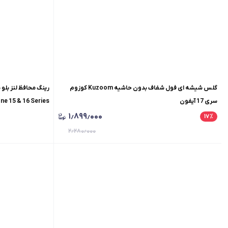
گلس شیشه ای فول شفاف بدون حاشیه Kuzoom کوزوم
سری 17 آیفون
one 15 & 16 Series
۱٫۸۹۹٫۰۰۰
۱۷
٪
۲٫۲۸۰٫۰۰۰