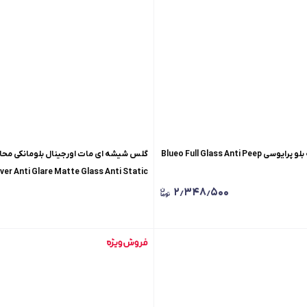
گلس محافظ صفحه بلو پرایوسی Blueo Full Glass Anti Peep
گلس شیشه 
ver Anti Glare Matte Glass Anti Static
Iphone
۰
۲٫۳۴۸٫۵۰۰