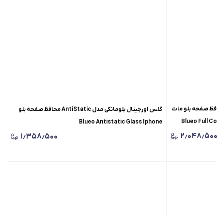
ای مات اورجینال بلومانکی محافظ صفحه بلو مات
گلس اورجینال بلومانکی مدل AntiStatic محافظ صفحه بلو
Blueo Full Co
Blueo Antistatic Glass Iphone
۲٫۰۴۸٫۵۰
۱٫۳۵۸٫۵۰۰