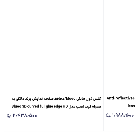
Anti-reflective PVD titaniu
گلس فول مانکی blueo/محافظ صفحه نمایش برند مانکی به
lens
همراه کیت نصب مدل Blueo 3D curved full glue edge HD
glass
۱٫۹۸۸٫۵۰۰
۲٫۴۳۸٫۵۰۰