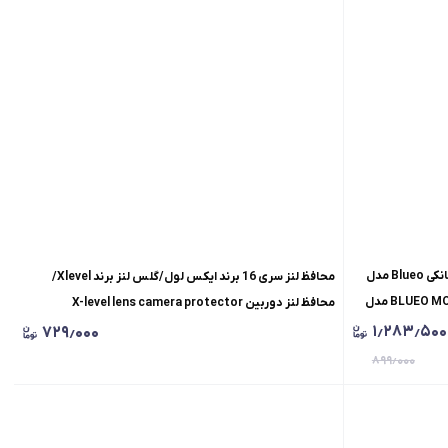
گلس/محافظ صفحه نمایش/ضد خش بلو مانکی Blueo مدل
محافظ لنز سری 16 برند ایکس لول/گلس لنز برند Xlevel/
2.5HD Dust Proof/گلس بلومانکی BLUEO MONKEY مدل
محافظ لنز دوربین X-level lens camera protector
۱٫۲۸۳٫۵۰۰
۷۲۹٫۰۰۰
۸۹۹٫۰۰۰