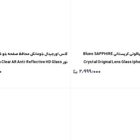
رینگ محافظ لنز بلو یاقوتی کریستالی Blueo SAPPHIRE
گلس اورجینال بلومانکی محافظ
Crystal Original Lens Glass Iph
نور  Clear AR Anti-Reflective HD Glass
Iphone
۰
۲٫۹۹۹٫۰۰۰