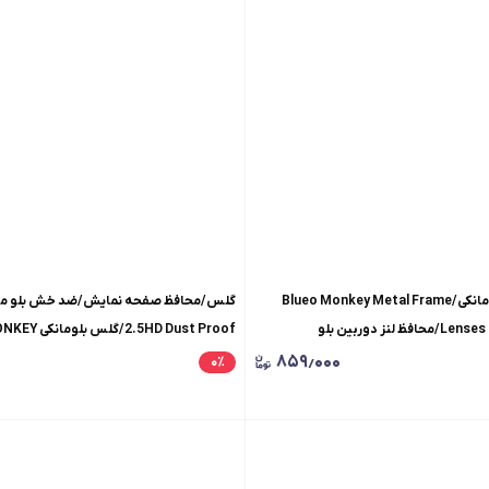
محافظ لنز رینگی بلومانکی/Blueo Monkey Metal Frame
لنز دوربین بلو
داست پروف
۸۵۹٫۰۰۰
۰
٪