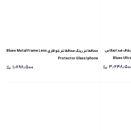
 صفحه بلو شفاف ضد انعکاس
محافط لنز رینگ محافظ لنز بلو فلزی Blueo Metal Frame Lens
Blueo Ultra
Protector Glass Iphone
۳٫۲۴۸٫۵۰
۱٫۸۹۸٫۵۰۰