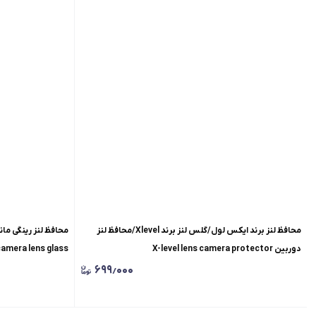
محافظ لنز برند ایکس لول/گلس لنز برند Xlevel/محافظ لنز
دوربین X-level lens camera protector
camera lens glass
۶۹۹٫۰۰۰