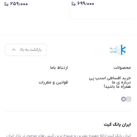
۶۹۹٫۰۰۰
۲۵۹٫۰۰۰
level lens camera protector
بازگشت به بالا
محصولات
ارتباط باما
خرید اقساطی اسنپ پی
درباره ی ما
قوانین و مقررات
همراه ما باشید!
ایران یانگ کیت
ایران یانگ کیت ارائه دهنده بهترین و متنوع ترین کیس های موجود در بازار ایران