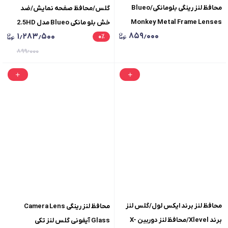
محافظ لنز رینگی بلومانکی/Blueo
گلس/محافظ صفحه نمایش/ضد
Monkey Metal Frame Lenses
خش بلو مانکی Blueo مدل 2.5HD
۸۵۹٫۰۰۰
۱٫۲۸۳٫۵۰۰
Original Graphics/محافظ لنز
٪
۰
Dust Proof/گلس بلومانکی BLUEO
دوربین بلو
MONKEY مدل داست پروف
۸۹۹٫۰۰۰
محافظ لنز برند ایکس لول/گلس لنز
محافظ لنز رینگی Camera Lens
برند Xlevel/محافظ لنز دوربین X-
Glass آیفونی گلس لنز تکی