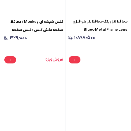
محافط لنز رینگ محافظ لنز بلو فلزی
گلس شیشه ای Monkey / محافظ
Blueo Metal Frame Lens
صفحه مانکی گلس / گلس صفحه
۱٫۸۹۸٫۵۰۰
۳۲۹٫۰۰۰
Protector Glass Iphone