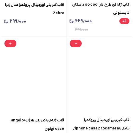
قاب ژله ای طرح دار so cool داستان
قاب کبریتی اورجینال پروکمرا مدل زبرا
تابستونی
Zebra
۶۲۹٫۰۰۰
۲۹۹٫۰۰۰
۰
٪
۳۹۹٫۰۰۰
قاب کبریتی اورجینال پروکمرا
قاب ژله‌ای/کبریتی/انژلو/angelo
مایکی/iphone case procamera/
case آیفون