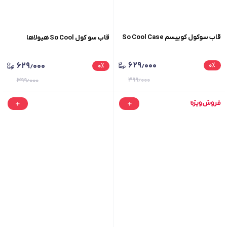
قاب سوکول کوییسم So Cool Case
قاب سو کول So Cool هیولاها
۶۲۹٫۰۰۰
۶۲۹٫۰۰۰
۰
٪
۰
٪
۳۹۹٫۰۰۰
۳۹۹٫۰۰۰