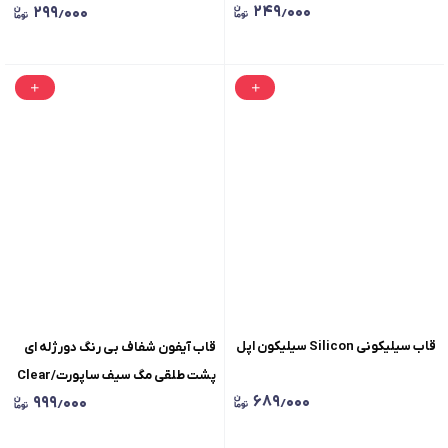
۲۴۹٫۰۰۰
۲۹۹٫۰۰۰
قاب مایک کبریتی با شاسی اورجینال
پروکمرا آیفون
قاب سیلیکونی Silicon سیلیکون اپل
قاب آیفون شفاف بی رنگ دورژله ای
پشت طلقی مگ سیف ساپورت/Clear
۶۸۹٫۰۰۰
۹۹۹٫۰۰۰
Case Magsafe