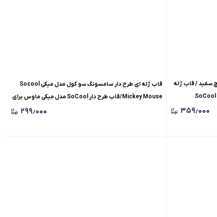
 سفید / قاب ژله
قاب ژله ای طرح دار سامسونگ سو کول مدل میکی Socool
Mickey Mouse/قاب طرح دار SoCool مدل میکی ماوس برای
سامسونگ / SoCool Mickey Mouse
۳۵۹٫۰۰۰
۲۹۹٫۰۰۰