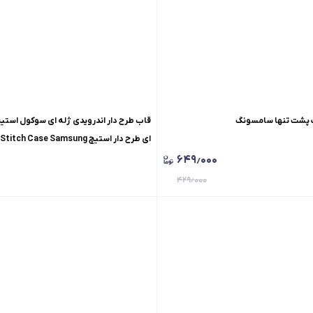
 پشت تنها سامسونگ
قاب طرح دار اندرویدی ژله ای سوکول استیچ
ای طرح دار استیچ SoCool Stitch Case Samsung
۶۴۹٫۰۰۰
۴۲۹٫۰۰۰