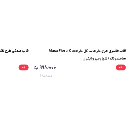
قاب فانتزی طرح دار ماسا گل دار Masa Floral Case
قاب صدفی طرح لاک
سامسونگ / شیاومی و آیفون
۹۹۸٫۰۰۰
۰
٪
۰
٪
۶۸۰٫۰۰۰