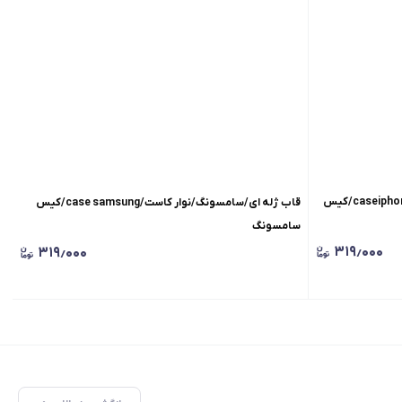
قاب ژله‌ ای/سامسونگ/گربه سیاه/گربه/caseiphone/کیس
قاب ژله‌ ای/سامسونگ/نوار کاست/case samsung/کیس
سامسونگ
۳۱۹٫۰۰۰
۳۱۹٫۰۰۰