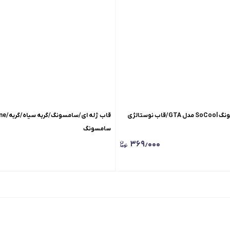
قاب طرح دار سامسونگ SoCool مدل GTA/قاب نوستالژی
سامسونگ
۳۶۹٫۰۰۰