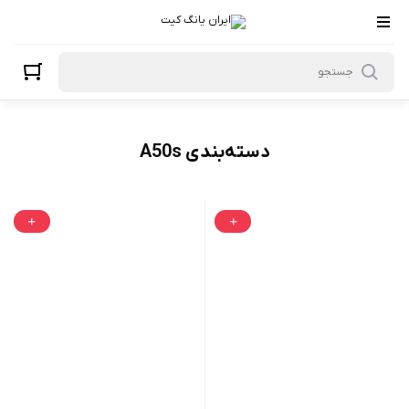
A50s
دسته‌بندی A50s