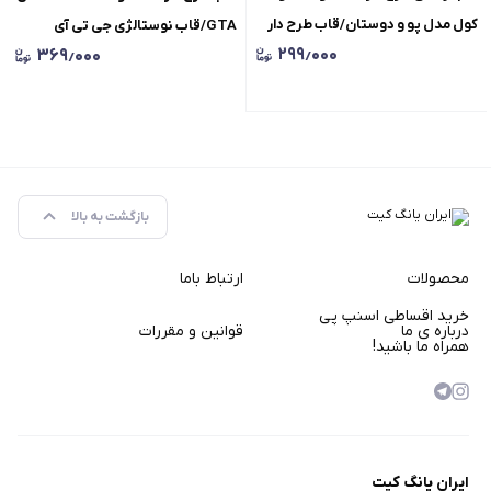
کول مدل پو و دوستان/قاب طرح دار
GTA/قاب نوستالژی جی تی آی
۲۹۹٫۰۰۰
۳۶۹٫۰۰۰
SoCool مدل Pooh
بازگشت به بالا
محصولات
ارتباط باما
خرید اقساطی اسنپ پی
درباره ی ما
قوانین و مقررات
همراه ما باشید!
ایران یانگ کیت